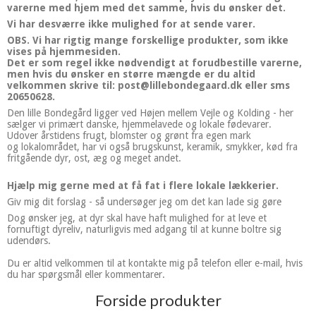
varerne med hjem med det samme, hvis du ønsker det.
Vi har desværre ikke mulighed for at sende varer.
OBS. Vi har rigtig mange forskellige produkter, som ikke
vises på hjemmesiden.
Det er som regel ikke nødvendigt at forudbestille varerne,
men hvis du ønsker en større mængde er du altid
velkommen skrive til: post@lillebondegaard.dk eller sms
20650628.
Den lille Bondegård ligger ved Højen mellem Vejle og Kolding - her
sælger vi primært danske, hjemmelavede og lokale fødevarer.
Udover årstidens frugt, blomster og grønt fra egen mark
og lokalområdet, har vi også brugskunst, keramik, smykker, kød fra
fritgående dyr, ost, æg og meget andet.
Hjælp mig gerne med at få fat i flere lokale lækkerier.
Giv mig dit forslag - så undersøger jeg om det kan lade sig gøre
Dog ønsker jeg, at dyr skal have haft mulighed for at leve et
fornuftigt dyreliv, naturligvis med adgang til at kunne boltre sig
udendørs.
Du er altid velkommen til at kontakte mig på telefon eller e-mail, hvis
du har spørgsmål eller kommentarer.
Forside produkter