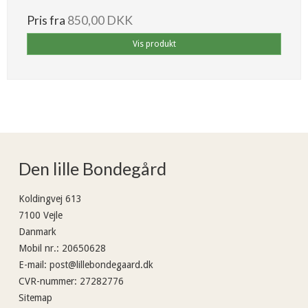
Pris fra
850,00 DKK
Vis produkt
Den lille Bondegård
Koldingvej 613
7100 Vejle
Danmark
Mobil nr.
:
20650628
E-mail
:
post@lillebondegaard.dk
CVR-nummer
:
27282776
Sitemap